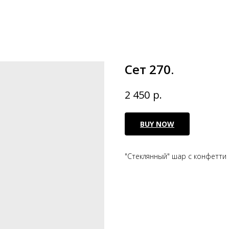
Сет 270.
р.
2 450
BUY NOW
"Стеклянный" шар с конфетти 