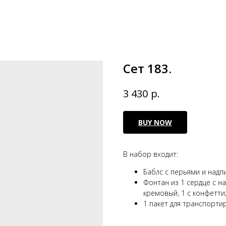
Сет 183.
р.
3 430
BUY NOW
В набор входит:
Баблс с перьями и надп
Фонтан из 1 сердце с на
кремовый, 1 с конфетти
1 пакет для транспорти