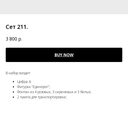
Сет 211.
3 800
р.
BUY NOW
В набор входит:
Цифра 4;
Фигурка "Единорог";
Фонтан из 4 розовых, 3 сиреневых и 3 белых;
2 пакета для транспортировки;