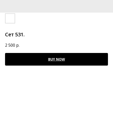
Сет 531.
2 500
р.
BUY NOW