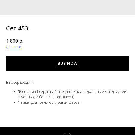
Сет 453.
1 800
р.
Для него
BUY NOW
В набор входит:
Фонтан из 1 сердца и 1 звезды с индивидуальными надписями,
2 чёрных, 3 белый песок шаров;
1 пакет для транспортировки шаров.