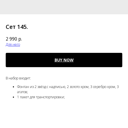
Сет 145.
2 990
р.
Для него
BUY NOW
В набор входит:
Фонтан из 2 звёзд с надписью, 2 золото хром, 3 серебро хром, 3
агатов;
1 пакет для транспортировки;