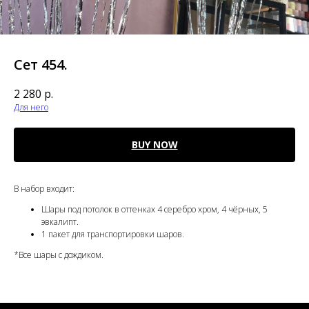
Сет 454.
2 280
р.
Для него
BUY NOW
В набор входит:
Шары под потолок в оттенках 4 серебро хром, 4 чёрных, 5
эвкалипт.
1 пакет для транспортировки шаров.
*Все шары с дождиком.