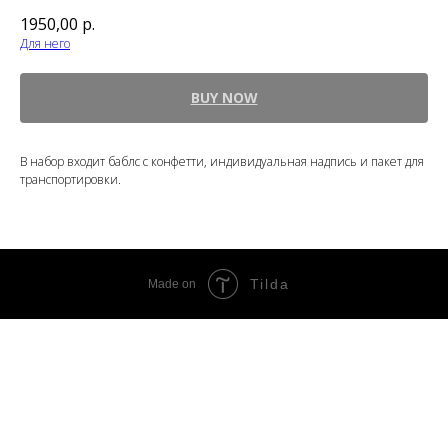
1950,00
р.
Для него
BUY NOW
В набор входит баблс с конфетти, индивидуальная надпись и пакет для
транспортировки.
Tilda
Made on