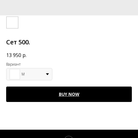
Сет 500.
13 950
р.
Вариант
M
BUY NOW