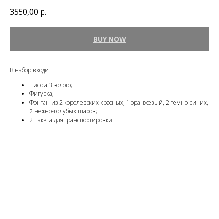
3550,00
р.
BUY NOW
В набор входит:
Цифра 3 золото;
Фигурка;
Фонтан из 2 королевских красных, 1 оранжевый, 2 темно-синих,
2 нежно-голубых шаров;
2 пакета для транспортировки.