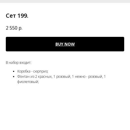
Сет 199.
2 550
р.
BUY NOW
В набор входит:
Коробка - сюрприз;
Фонтан из 2 красных, 1 розовый, 1 нежно - розовый, 1
фиолетовый;