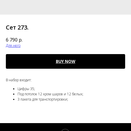
Сет 273.
6 790
р.
Для него
BUY NOW
В набор входит:
Цифры 35;
Под потолок 12 хром шаров и 12 белых;
3 пакета для транспортировки;