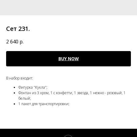
Сет 231.
2 640
р.
BUY NOW
В набор входит:
Фигурка "Кукла";
Фонтан из 3 хром, 1 с конфетти, 1 звезда, 1 нежно - розовый, 1
белый;
1 пакет для транспортировки;