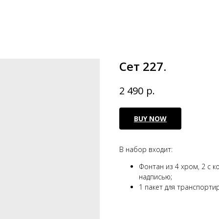
Сет 227.
р.
2 490
BUY NOW
В набор входит:
Фонтан из 4 хром, 2 с к
надписью;
1 пакет для транспорти