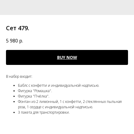
Сет 479.
5 980
р.
BUY NOW
В набор входит:
Баблс с конфетти и индивидуальной надписью.
Фигурка "Ромашка".
Фигурка "Пчёлка".
Фонтан из 2 лимонный, 1 с конфетти, 2 стеклянных пыльная
роза, 1 сердце с индивидуальной надписью.
3 пакета для транспортировки.