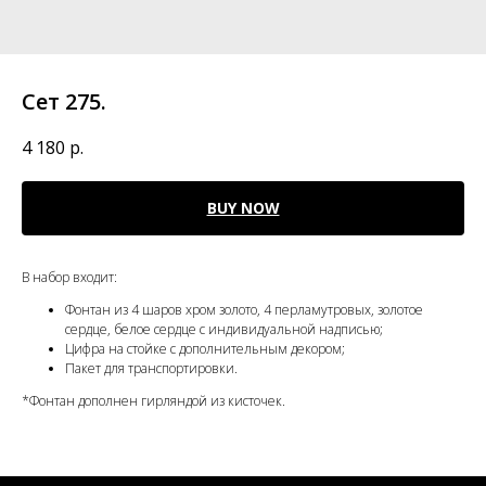
Сет 275.
4 180
р.
BUY NOW
В набор входит:
Фонтан из 4 шаров хром золото, 4 перламутровых, золотое
сердце, белое сердце с индивидуальной надписью;
Цифра на стойке с дополнительным декором;
Пакет для транспортировки.
*Фонтан дополнен гирляндой из кисточек.