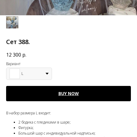
Сет 388.
12 300
р.
Вариант
L
BUY NOW
В набор размера L входит:
2 бодика с пледиками в шаре;
Фигурка;
Большой шар с индивидуальной надписью;