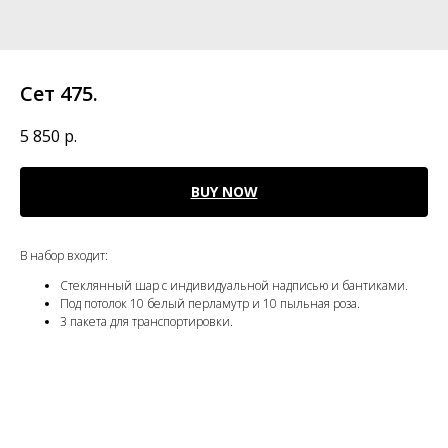
Сет 475.
5 850
р.
BUY NOW
В набор входит:
Стеклянный шар с индивидуальной надписью и бантиками.
Под потолок 10 белый перламутр и 10 пыльная роза.
3 пакета для транспортировки.