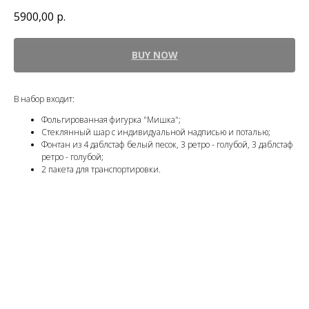
5900,00
р.
BUY NOW
В набор входит:
Фольгированная фигурка "Мишка";
Стеклянный шар с индивидуальной надписью и поталью;
Фонтан из 4 даблстаф белый песок, 3 ретро - голубой, 3 даблстаф
ретро - голубой;
2 пакета для транспортировки.