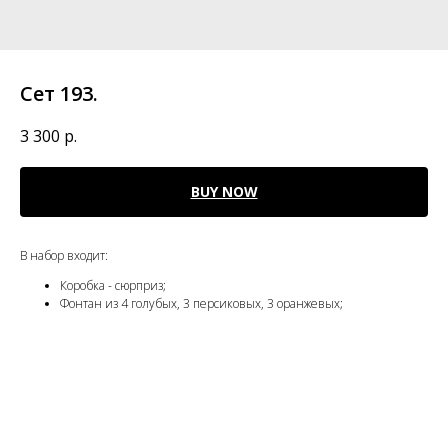
Сет 193.
3 300
р.
BUY NOW
В набор входит:
Коробка - сюрприз;
Фонтан из 4 голубых, 3 персиковых, 3 оранжевых;