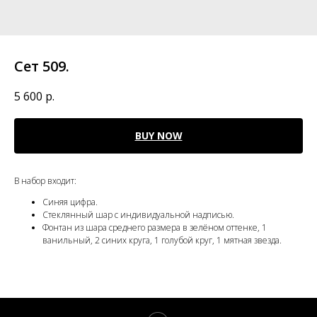
Сет 509.
5 600
р.
BUY NOW
В набор входит:
Синяя цифра.
Стеклянный шар с индивидуальной надписью.
Фонтан из шара среднего размера в зелёном оттенке, 1
ванильный, 2 синих круга, 1 голубой круг, 1 мятная звезда.