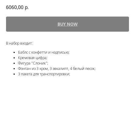
6060,00
р.
BUY NOW
В набор входит:
Баблс с конфетти и надписью;
Кремовая цифра;
Фигура "Слоник";
Фонтан из 3 хром, 3 эвкалипт, 4 белый песок;
3 пакета для транспортировки;