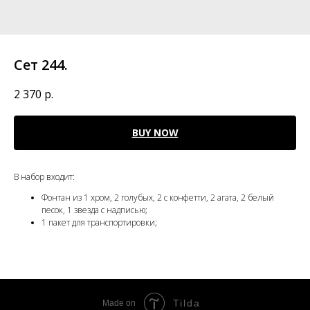
Сет 244.
2 370
р.
BUY NOW
В набор входит:
Фонтан из 1 хром, 2 голубых, 2 с конфетти, 2 агата, 2 белый
песок, 1 звезда с надписью;
1 пакет для транспортировки;
Tilda
Made on