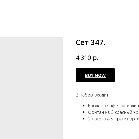
Сет 347.
р.
4 310
BUY NOW
В набор входит:
Баблс с конфетти, инди
Фонтан из 3 красный хр
2 пакета для транспорт