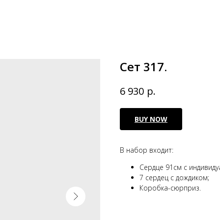
Сет 317.
р.
6 930
BUY NOW
В набор входит:
Сердце 91см с индивид
7 сердец с дождиком;
Коробка-сюрприз.