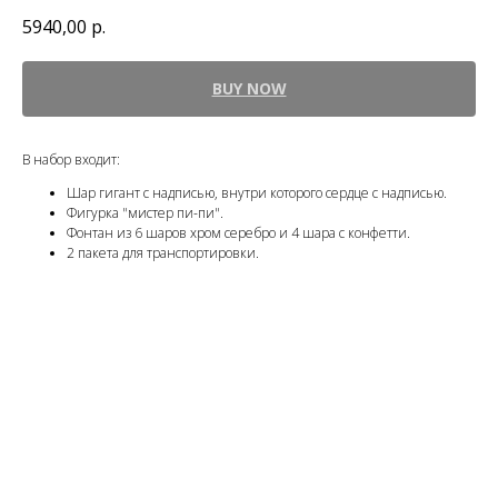
5940,00
р.
BUY NOW
В набор входит:
Шар гигант с надписью, внутри которого сердце с надписью.
Фигурка "мистер пи-пи".
Фонтан из 6 шаров хром серебро и 4 шара с конфетти.
2 пакета для транспортировки.