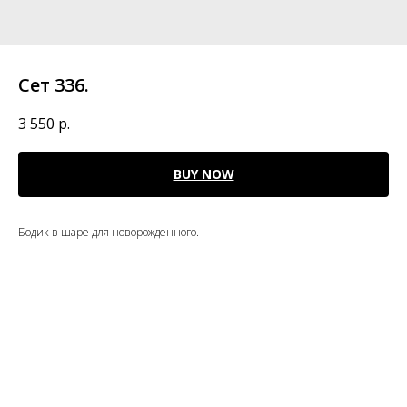
Сет 336.
3 550
р.
BUY NOW
Бодик в шаре для новорожденного.