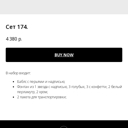
Сет 174.
4 380
р.
BUY NOW
В набор входит:
Баблс с перьями и надписью;
Фонтан из 1 звезда с надписью, 3 голубых, 3 с конфетти, 2 белый
перламутр, 2 хром;
2 пакета для транспортировки;