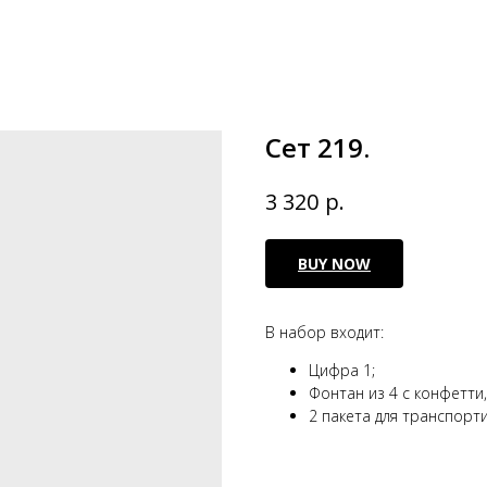
Сет 219.
р.
3 320
BUY NOW
В набор входит:
Цифра 1;
Фонтан из 4 с конфетти,
2 пакета для транспорт