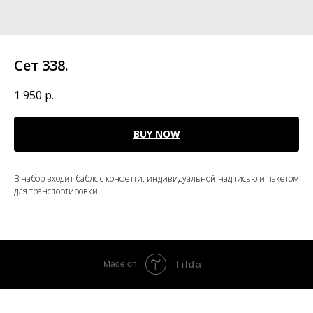
Сет 338.
1 950
р.
BUY NOW
В набор входит баблс с конфетти, индивидуальной надписью и пакетом
для транспортировки.
Tilda
Made on