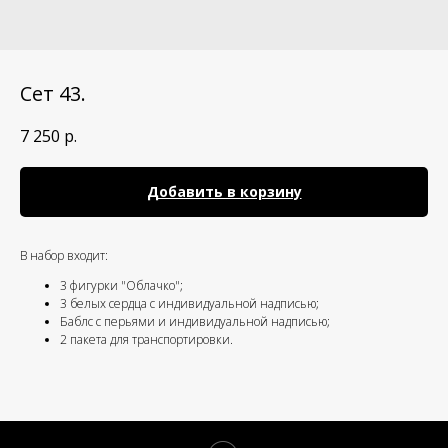
Сет 43.
7 250
р.
Добавить в корзину
В набор входит:
3 фигурки "Облачко";
3 белых сердца с индивидуальной надписью;
Баблс с перьями и индивидуальной надписью;
2 пакета для транспортировки.