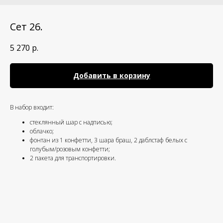
Сет 26.
5 270
р.
Добавить в корзину
В набор входит:
стеклянный шар с надписью;
облачко;
фонтан из 1 конфетти, 3 шара браш, 2 даблстаф белых с
голубым/розовым конфетти;
2 пакета для транспортировки.