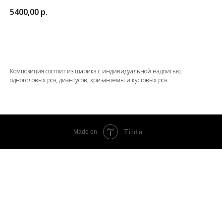
5400,00
р.
Добавить в корзину
Композиция состоит из шарика с индивидуальной надписью,
одноголовых роз, диантусов, хризантемы и кустовых роз.
Tilda
Made on