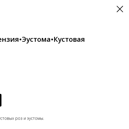
ензия•Эустома•Кустовая
устовых роз и эустомы.