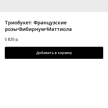
Триобукет: Французские
розы•Вибирнум•Маттиола
5 820
р.
Добавить в корзину