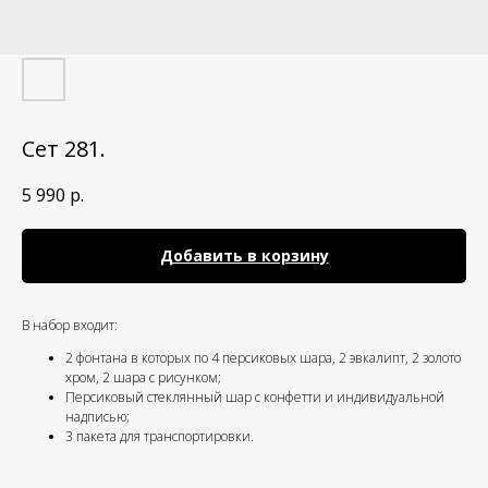
Сет 281.
5 990
р.
Добавить в корзину
В набор входит:
2 фонтана в которых по 4 персиковых шара, 2 эвкалипт, 2 золото
хром, 2 шара с рисунком;
Персиковый стеклянный шар с конфетти и индивидуальной
надписью;
3 пакета для транспортировки.