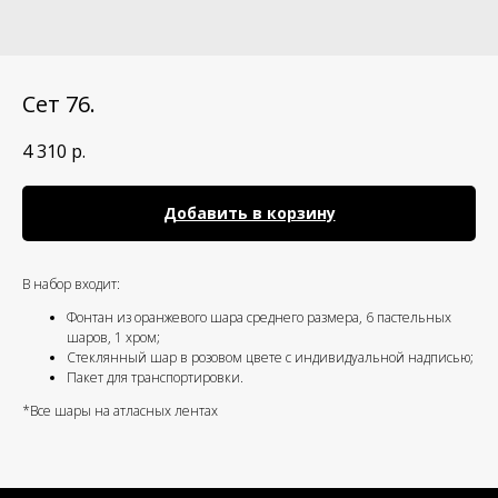
Сет 76.
4 310
р.
Добавить в корзину
В набор входит:
Фонтан из оранжевого шара среднего размера, 6 пастельных
шаров, 1 хром;
Стеклянный шар в розовом цвете с индивидуальной надписью;
Пакет для транспортировки.
*Все шары на атласных лентах