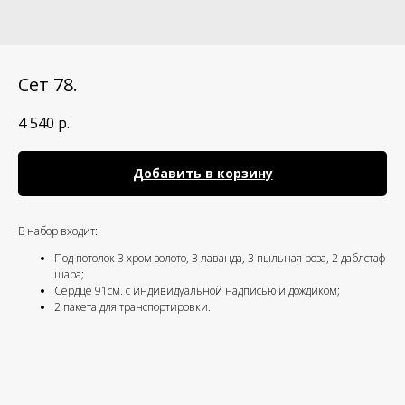
Сет 78.
4 540
р.
Добавить в корзину
В набор входит:
Под потолок 3 хром золото, 3 лаванда, 3 пыльная роза, 2 даблстаф
шара;
Сердце 91см. с индивидуальной надписью и дождиком;
2 пакета для транспортировки.