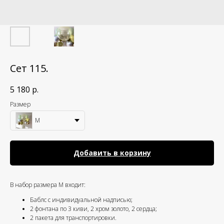
Сет 115.
5 180
р.
Размер
M
Добавить в корзину
В набор размера M входит:
Баблс с индивидуальной надписью;
2 фонтана по 3 киви, 2 хром золото, 2 сердца;
2 пакета для транспортировки.