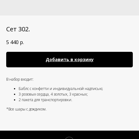
Сет 302.
5 440
р.
Добавить в корзину
В набор входит:
Баблс с конфетти и индивидуальной надписью;
3 розовых сердца, 4 золотых, 3 красных;
2 пакета для транспортировки.
*Все шары с дождиком.