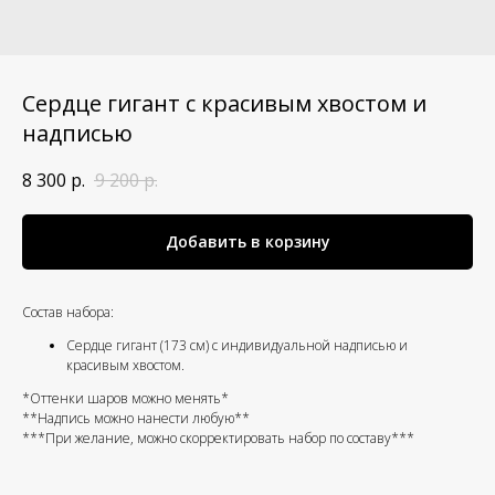
Сердце гигант с красивым хвостом и
надписью
8 300
р.
9 200
р.
Добавить в корзину
Состав набора:
Сердце гигант (173 см) с индивидуальной надписью и
красивым хвостом.
*Оттенки шаров можно менять*
**Надпись можно нанести любую**
***При желание, можно скорректировать набор по составу***