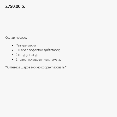
2750,00
р.
Добавить в корзину
Состав набора:
Фигура-маска;
3 шара с эффектом даблстафф;
2 сердца стандарт
2 транспортировочных пакета.
*Оттенки шаров можно корректировать*