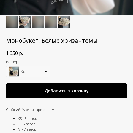
Монобукет: Белые хризантемы
1 350
р.
Размер
XS
Добавить в корзину
Стойкий букет из хризантем.
XS - 3 веток
S - 5 веток
M - 7 веток