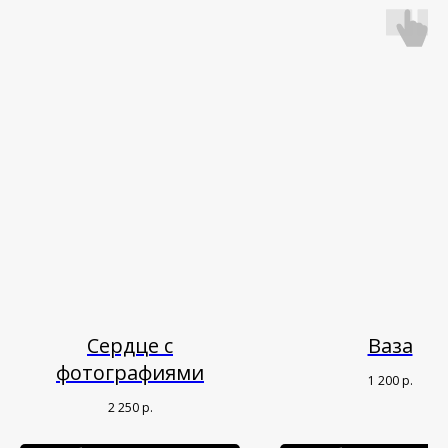
Сердце с
Ваза
фотографиями
1 200
р.
2 250
р.