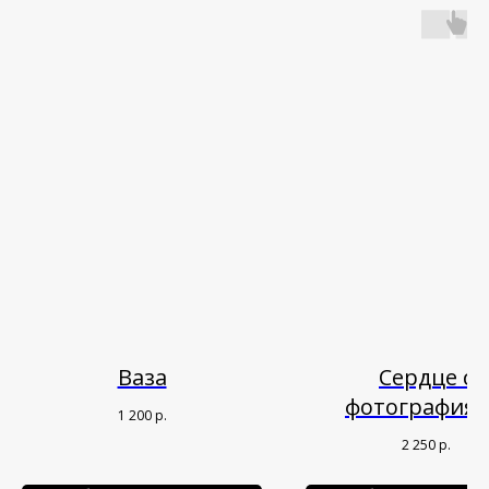
Ваза
Сердце с
фотография
1 200
р.
2 250
р.