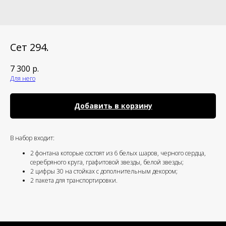
Сет 294.
7 300
р.
Для него
Добавить в корзину
В набор входит:
2 фонтана которые состоят из 6 белых шаров, черного сердца,
серебряного круга, графитовой звезды, белой звезды;
2 цифры 30 на стойках с дополнительным декором;
2 пакета для транспортировки.