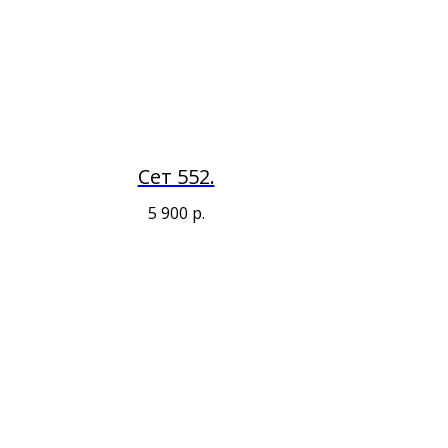
Сет 552.
5 900
р.