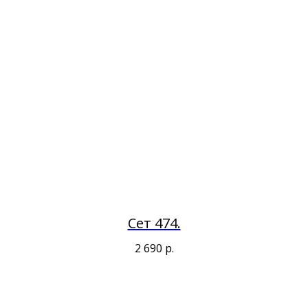
Сет 474.
2 690
р.