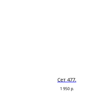
Сет 477.
1 950
р.