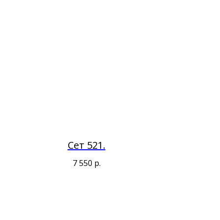
Сет 521.
7 550
р.