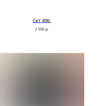
Сет 496.
2 550
р.