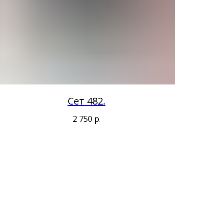
Сет 482.
2 750
р.