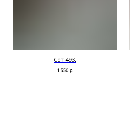
Сет 493.
1 550
р.