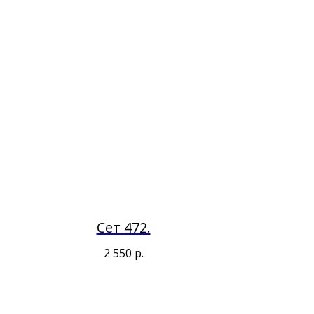
Сет 472.
2 550
р.