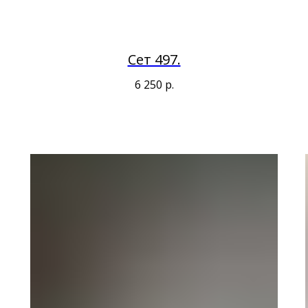
Сет 497.
6 250
р.