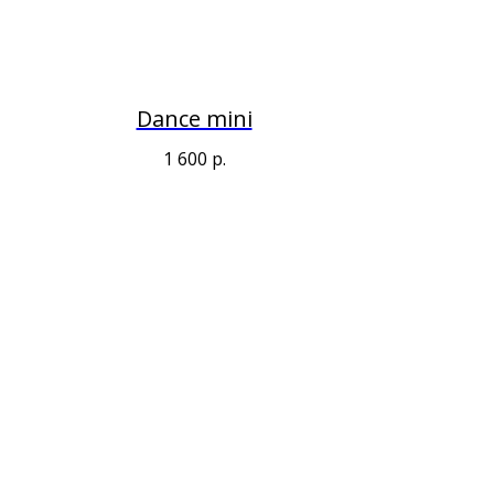
Dance mini
1 600
р.