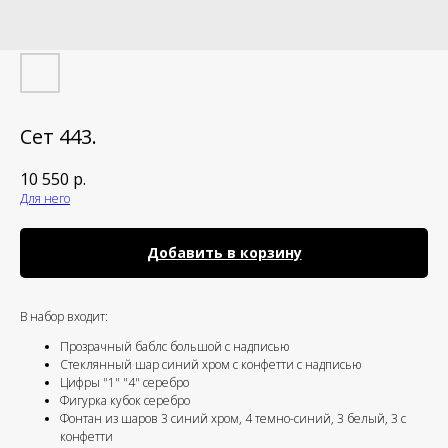
Сет 443.
10 550
р.
Для него
Добавить в корзину
В набор входит:
Прозрачный баблс большой с надписью
⁠Стеклянный шар синий хром с конфетти с надписью
⁠Цифры "1" "4" серебро
Фигурка кубок серебро
⁠Фонтан из шаров 3 синий хром, 4 темно-синий, 3 белый, 3 с
конфетти