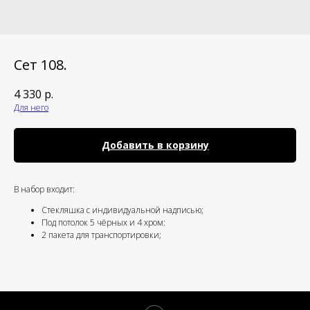
Сет 108.
4 330
р.
Для него
Добавить в корзину
В набор входит:
Стекляшка с индивидуальной надписью;
Под потолок 5 чёрных и 4 хром:
2 пакета для транспортировки;